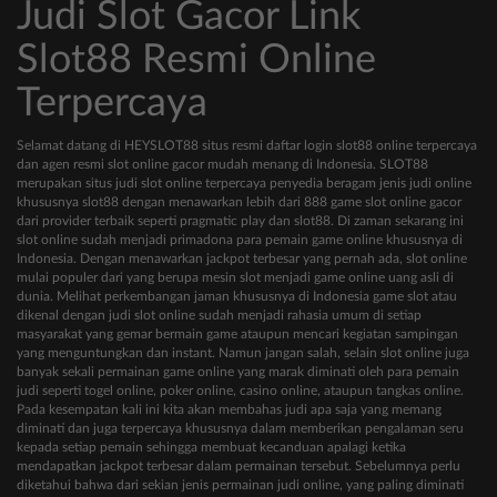
Judi Slot Gacor Link
Slot88 Resmi Online
Terpercaya
Selamat datang di HEYSLOT88 situs resmi daftar login slot88 online terpercaya
dan agen resmi slot online gacor mudah menang di Indonesia. SLOT88
merupakan situs judi slot online terpercaya penyedia beragam jenis judi online
khususnya slot88 dengan menawarkan lebih dari 888 game slot online gacor
dari provider terbaik seperti pragmatic play dan slot88. Di zaman sekarang ini
slot online sudah menjadi primadona para pemain game online khususnya di
Indonesia. Dengan menawarkan jackpot terbesar yang pernah ada, slot online
mulai populer dari yang berupa mesin slot menjadi game online uang asli di
dunia. Melihat perkembangan jaman khususnya di Indonesia game slot atau
dikenal dengan judi slot online sudah menjadi rahasia umum di setiap
masyarakat yang gemar bermain game ataupun mencari kegiatan sampingan
yang menguntungkan dan instant. Namun jangan salah, selain slot online juga
banyak sekali permainan game online yang marak diminati oleh para pemain
judi seperti togel online, poker online, casino online, ataupun tangkas online.
Pada kesempatan kali ini kita akan membahas judi apa saja yang memang
diminati dan juga terpercaya khususnya dalam memberikan pengalaman seru
kepada setiap pemain sehingga membuat kecanduan apalagi ketika
mendapatkan jackpot terbesar dalam permainan tersebut. Sebelumnya perlu
diketahui bahwa dari sekian jenis permainan judi online, yang paling diminati