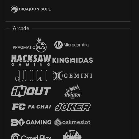
Arcade