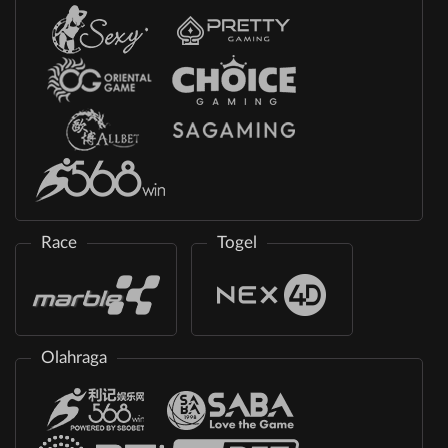
Race
Togel
Olahraga