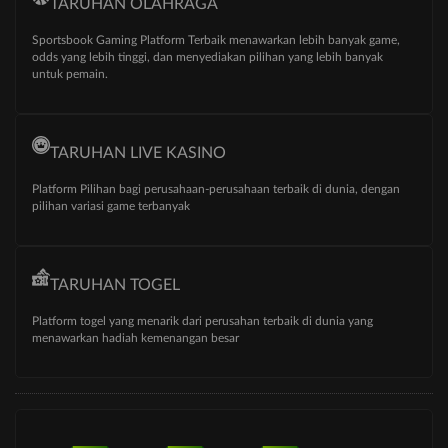
TARUHAN OLAHRAGA
Sportsbook Gaming Platform Terbaik menawarkan lebih banyak game,
odds yang lebih tinggi, dan menyediakan pilihan yang lebih banyak
untuk pemain.
TARUHAN LIVE KASINO
Platform Pilihan bagi perusahaan-perusahaan terbaik di dunia, dengan
pilihan variasi game terbanyak
TARUHAN TOGEL
Platform togel yang menarik dari perusahan terbaik di dunia yang
menawarkan hadiah kemenangan besar