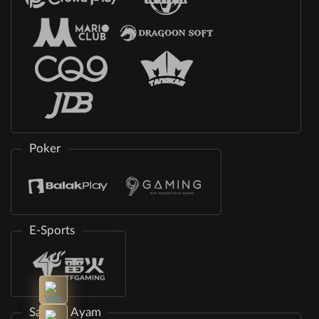
Poker
E-Sports
Sabung Ayam