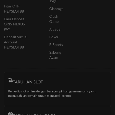
Togel
Fitur OTP
Olahraga
HEYSLOT88
Crash
Cara Deposit
Game
QRIS NEXUS
PAY
Arcade
Deposit Virtual
Poker
Account
E-Sports
HEYSLOT88
Sabung
Ayam
TARUHAN SLOT
Penyedia slot online dengan beragam pilihan game menarik yang
memudahkan pemain untuk mencapai jackpot