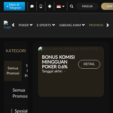
Main di
MASUK
DAF
Telegram
PROMOSI
ARCADE
POKER
E-SPORTS
SABUNG AYAM
KATEGORI
BONUS KOMISI
MINGGUAN
DETAIL
Semua
POKER 0.6%
Semua
Event
Tanggal akhir:
-
Promosi
Provider
Semua
Promosi
Spesial