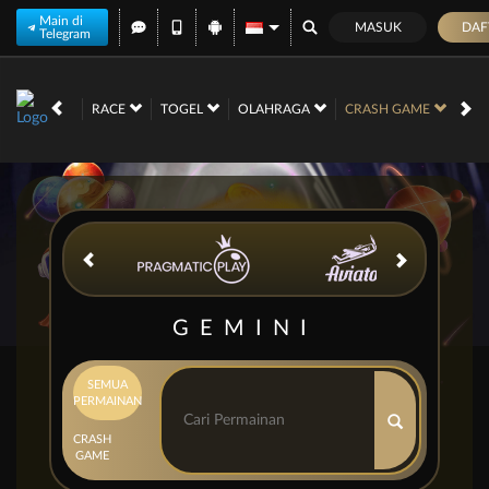
Main di
MASUK
DAF
Telegram
VE CASINO
RACE
TOGEL
OLAHRAGA
CRASH GAME
AR
GEMINI
SEMUA
PERMAINAN
CRASH
GAME