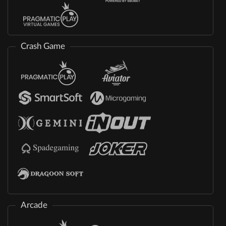
Crash Game
Arcade