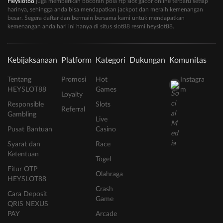
Heyslot88
juga memberikan bocoran pola rtp slot gacor online terbaru setiap
harinya, sehingga anda bisa mendapatkan jackpot dan meraih kemenangan
besar. Segera daftar dan bermain bersama kami untuk mendapatkan
kemenangan anda hari ini hanya di situs slot88 resmi heyslot88.
Kebijaksanaan
Platform
Kategori
Dukungan
Komunitas
Tentang
Promosi
Hot
Instagra
HEYSLOT88
Games
m
Loyalty
Responsible
Slots
Referral
Gambling
Live
Pusat Bantuan
Casino
Syarat dan
Race
Ketentuan
Togel
Fitur OTP
Olahraga
HEYSLOT88
Crash
Cara Deposit
Game
QRIS NEXUS
PAY
Arcade