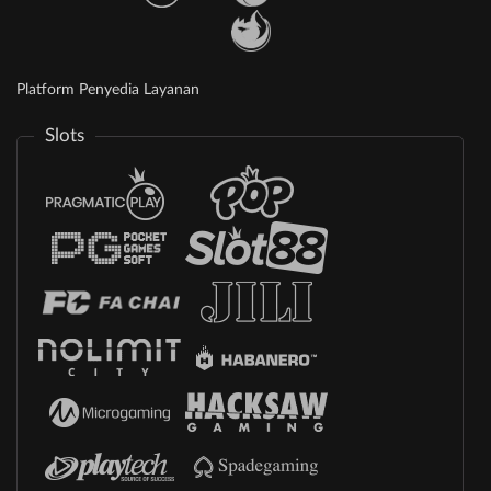
Platform Penyedia Layanan
Slots