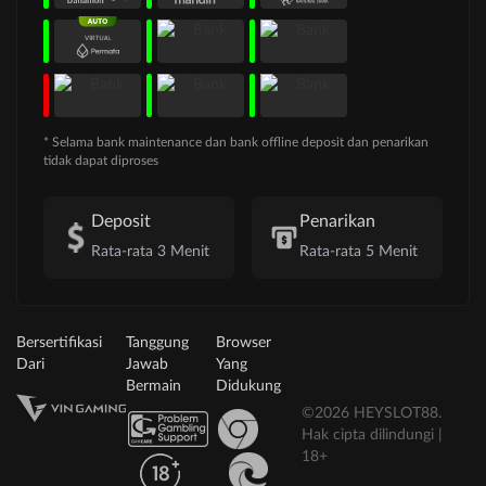
* Selama bank maintenance dan bank offline deposit dan penarikan
tidak dapat diproses
Deposit
Penarikan
Rata-rata 3 Menit
Rata-rata 5 Menit
Bersertifikasi
Tanggung
Browser
Dari
Jawab
Yang
Bermain
Didukung
©2026 HEYSLOT88.
Hak cipta dilindungi |
18+