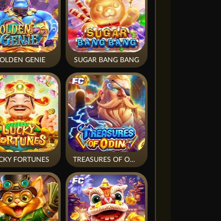
OLDEN GENIE
SUGAR BANG BANG
CKY FORTUNES
TREASURES OF ODIN