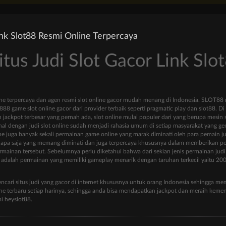
ink Slot88 Resmi Online Terpercaya
us Judi Slot Gacor Link Slo
ine terpercaya dan agen resmi slot online gacor mudah menang di Indonesia. SLOT88 
88 game slot online gacor dari provider terbaik seperti pragmatic play dan slot88. D
ckpot terbesar yang pernah ada, slot online mulai populer dari yang berupa mesin sl
al dengan judi slot online sudah menjadi rahasia umum di setiap masyarakat yang 
e juga banyak sekali permainan game online yang marak diminati oleh para pemain judi
udi apa saja yang memang diminati dan juga terpercaya khususnya dalam memberikan 
ainan tersebut. Sebelumnya perlu diketahui bahwa dari sekian jenis permainan judi o
line adalah permainan yang memiliki gameplay menarik dengan taruhan terkecil yaitu
ncari situs judi yang gacor di internet khususnya untuk orang Indonesia sehingga m
ine terbaru setiap harinya, sehingga anda bisa mendapatkan jackpot dan meraih keme
i heyslot88.