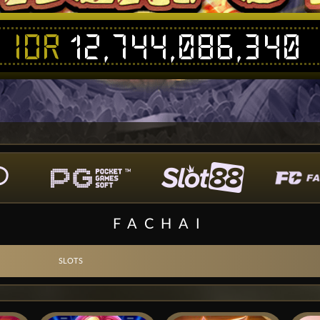
IDR
12,744,086,340
FACHAI
SLOTS