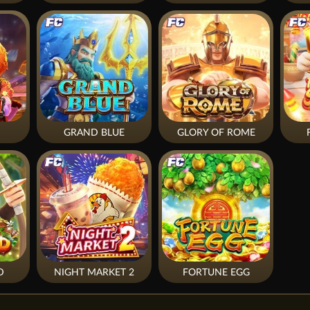
H
GRAND BLUE
GLORY OF ROME
D
NIGHT MARKET 2
FORTUNE EGG