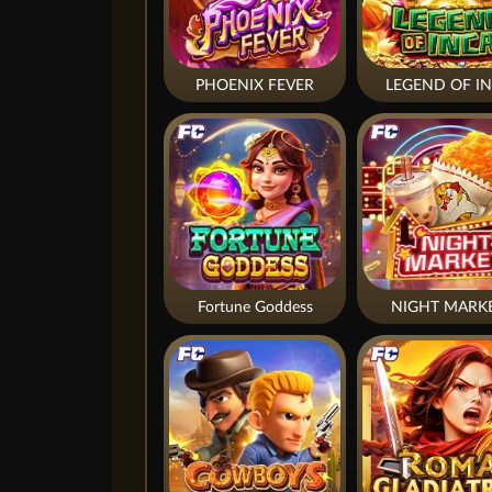
PHOENIX FEVER
LEGEND OF I
Fortune Goddess
NIGHT MARK