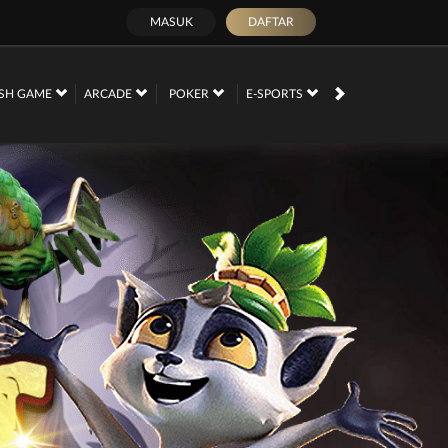
MASUK
DAFTAR
SH GAME
ARCADE
POKER
E-SPORTS
SABUNG AYAM