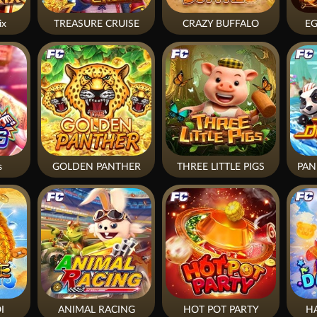
ix
TREASURE CRUISE
CRAZY BUFFALO
E
s
GOLDEN PANTHER
THREE LITTLE PIGS
I
ANIMAL RACING
HOT POT PARTY
H