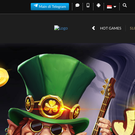
Main di Telegram
HOT GAMES
SL