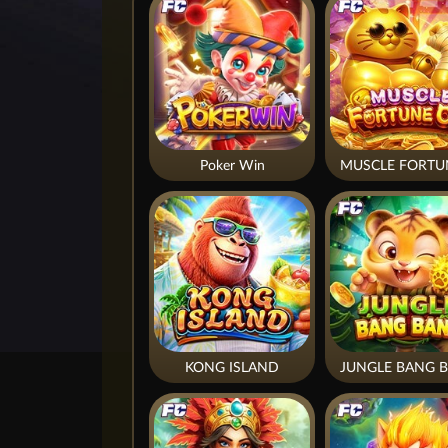
Poker Win
KONG ISLAND