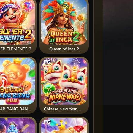
ER ELEMENTS 2
Queen of Inca 2
SUGAR BANG BANG PLUS
Chinese New Year Moreways