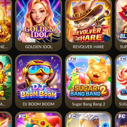
MUSCLE FORTUNE CAT
GOLDEN IDOL
REVOLVER HARE
SUP
JUNGLE BANG BANG
DJ BOOM BOOM
Sugar Bang Bang 2