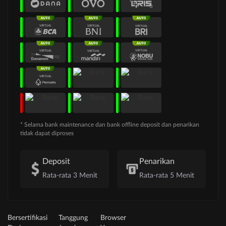
* Selama bank maintenance dan bank offline deposit dan penarikan
tidak dapat diproses
Deposit
Penarikan
Rata-rata 3 Menit
Rata-rata 5 Menit
Bersertifikasi
Tanggung
Browser