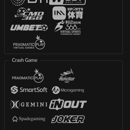
Crash Game