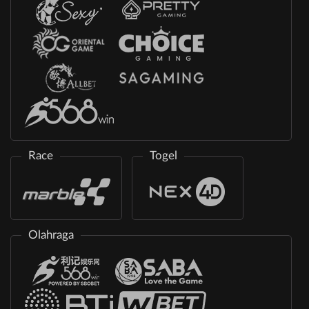
Race
Togel
Olahraga