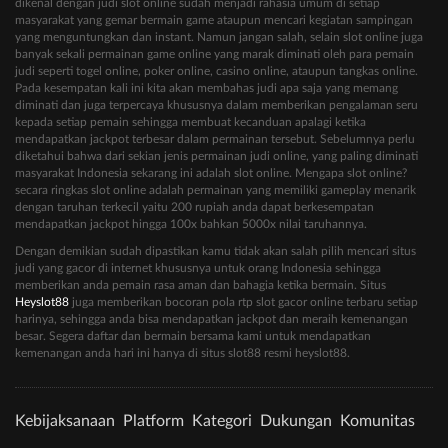
dikenal dengan judi slot online sudah menjadi rahasia umum di setiap
masyarakat yang gemar bermain game ataupun mencari kegiatan sampingan
yang menguntungkan dan instant. Namun jangan salah, selain slot online juga
banyak sekali permainan game online yang marak diminati oleh para pemain
judi seperti togel online, poker online, casino online, ataupun tangkas online.
Pada kesempatan kali ini kita akan membahas judi apa saja yang memang
diminati dan juga terpercaya khususnya dalam memberikan pengalaman seru
kepada setiap pemain sehingga membuat kecanduan apalagi ketika
mendapatkan jackpot terbesar dalam permainan tersebut. Sebelumnya perlu
diketahui bahwa dari sekian jenis permainan judi online, yang paling diminati
masyarakat Indonesia sekarang ini adalah slot online. Mengapa slot online?
secara ringkas slot online adalah permainan yang memiliki gameplay menarik
dengan taruhan terkecil yaitu 200 rupiah anda dapat berkesempatan
mendapatkan jackpot hingga 100x bahkan 5000x nilai taruhannya.
Dengan demikian sudah dipastikan kamu tidak akan salah pilih mencari situs
judi yang gacor di internet khususnya untuk orang Indonesia sehingga
memberikan anda pemain rasa aman dan bahagia ketika bermain. Situs
Heyslot88
juga memberikan bocoran pola rtp slot gacor online terbaru setiap
harinya, sehingga anda bisa mendapatkan jackpot dan meraih kemenangan
besar. Segera daftar dan bermain bersama kami untuk mendapatkan
kemenangan anda hari ini hanya di situs slot88 resmi heyslot88.
Kebijaksanaan
Platform
Kategori
Dukungan
Komunitas