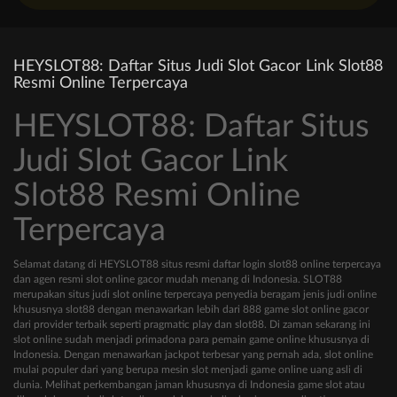
HEYSLOT88: Daftar Situs Judi Slot Gacor Link Slot88
Resmi Online Terpercaya
HEYSLOT88: Daftar Situs
Judi Slot Gacor Link
Slot88 Resmi Online
Terpercaya
Selamat datang di HEYSLOT88 situs resmi daftar login slot88 online terpercaya
dan agen resmi slot online gacor mudah menang di Indonesia. SLOT88
merupakan situs judi slot online terpercaya penyedia beragam jenis judi online
khususnya slot88 dengan menawarkan lebih dari 888 game slot online gacor
dari provider terbaik seperti pragmatic play dan slot88. Di zaman sekarang ini
slot online sudah menjadi primadona para pemain game online khususnya di
Indonesia. Dengan menawarkan jackpot terbesar yang pernah ada, slot online
mulai populer dari yang berupa mesin slot menjadi game online uang asli di
dunia. Melihat perkembangan jaman khususnya di Indonesia game slot atau