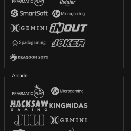
Arcade