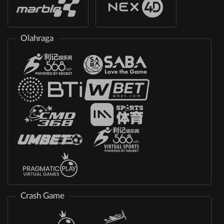
Olahraga
Crash Game