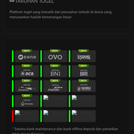
TARUHAN TOGEL
Platform togel yang menarik dari perusahan terbaik di dunia yang
menawarkan hadiah kemenangan besar
* Selama bank maintenance dan bank offline deposit dan penarikan