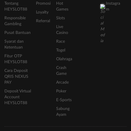
Tentang
Promosi
Hot
Instagra
HEYSLOT88
Games
m
Loyalty
Responsible
Slots
Referral
Gambling
Live
Pusat Bantuan
Casino
Syarat dan
Race
Ketentuan
Togel
Fitur OTP
Olahraga
HEYSLOT88
Crash
Cara Deposit
Game
QRIS NEXUS
PAY
Arcade
Deposit Virtual
Poker
Account
E-Sports
HEYSLOT88
Sabung
Ayam