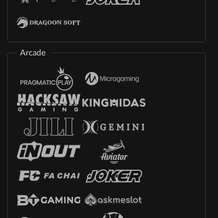
Arcade