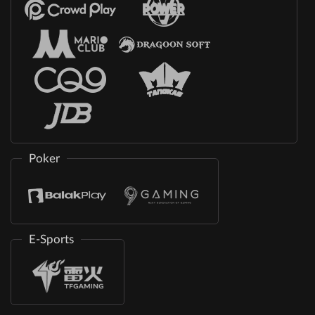
Poker
E-Sports