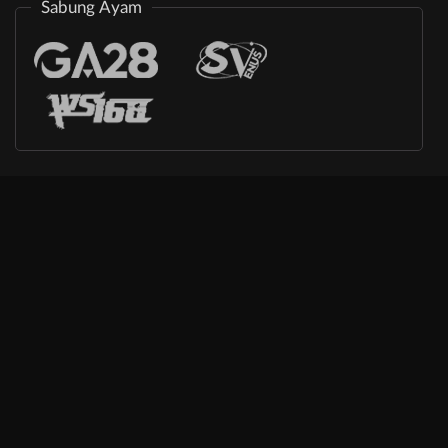
Sabung Ayam