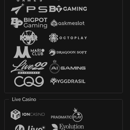
Live Casino