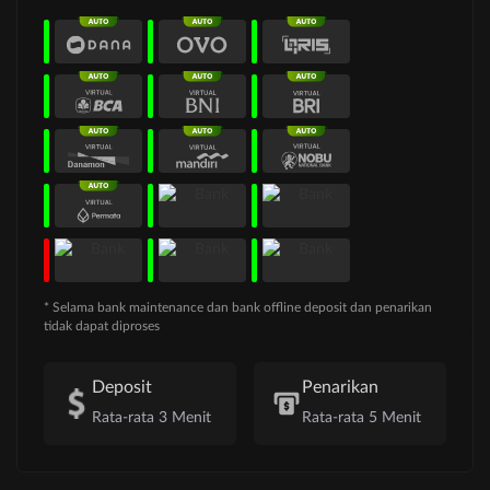
* Selama bank maintenance dan bank offline deposit dan penarikan
tidak dapat diproses
Deposit
Penarikan
Rata-rata 3 Menit
Rata-rata 5 Menit