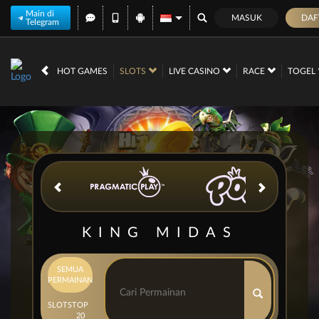
Main di
MASUK
DAF
Telegram
IDR
12,687,463,
HOT GAMES
SLOTS
LIVE CASINO
RACE
TOGEL
KING MIDAS
SEMUA
PERMAINAN
SLOTS
TOP
20