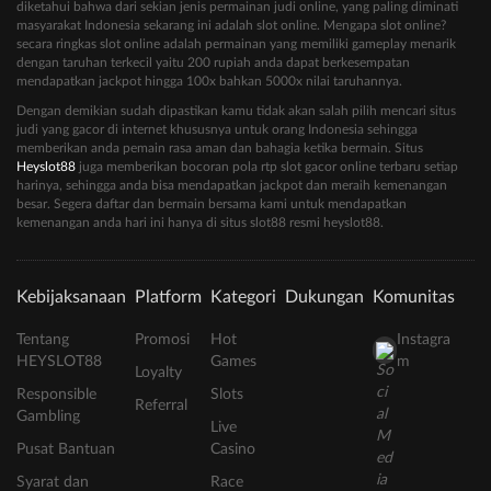
diketahui bahwa dari sekian jenis permainan judi online, yang paling diminati
masyarakat Indonesia sekarang ini adalah slot online. Mengapa slot online?
secara ringkas slot online adalah permainan yang memiliki gameplay menarik
dengan taruhan terkecil yaitu 200 rupiah anda dapat berkesempatan
mendapatkan jackpot hingga 100x bahkan 5000x nilai taruhannya.
Dengan demikian sudah dipastikan kamu tidak akan salah pilih mencari situs
judi yang gacor di internet khususnya untuk orang Indonesia sehingga
memberikan anda pemain rasa aman dan bahagia ketika bermain. Situs
Heyslot88
juga memberikan bocoran pola rtp slot gacor online terbaru setiap
harinya, sehingga anda bisa mendapatkan jackpot dan meraih kemenangan
besar. Segera daftar dan bermain bersama kami untuk mendapatkan
kemenangan anda hari ini hanya di situs slot88 resmi heyslot88.
Kebijaksanaan
Platform
Kategori
Dukungan
Komunitas
Tentang
Promosi
Hot
Instagra
HEYSLOT88
Games
m
Loyalty
Responsible
Slots
Referral
Gambling
Live
Pusat Bantuan
Casino
Syarat dan
Race