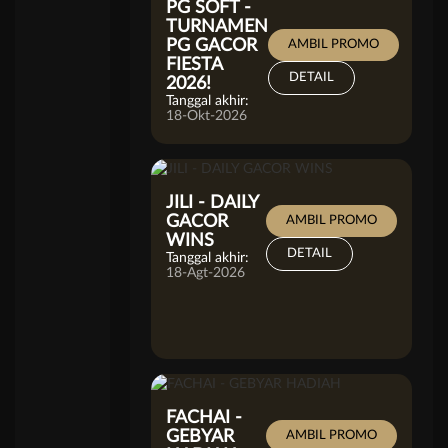
PG SOFT -
TURNAMEN
PG GACOR
AMBIL PROMO
FIESTA
DETAIL
2026!
Tanggal akhir:
18-Okt-2026
JILI - DAILY
GACOR
AMBIL PROMO
WINS
DETAIL
Tanggal akhir:
18-Agt-2026
FACHAI -
GEBYAR
AMBIL PROMO