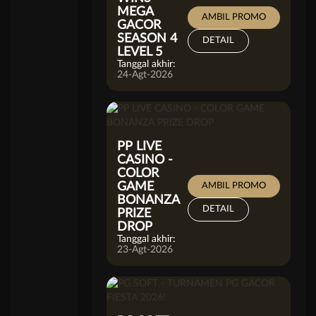
MEGA
AMBIL PROMO
GACOR
SEASON 4
DETAIL
LEVEL 5
Tanggal akhir:
24-Agt-2026
PP LIVE
CASINO -
COLOR
GAME
AMBIL PROMO
BONANZA
DETAIL
PRIZE
DROP
Tanggal akhir:
23-Agt-2026