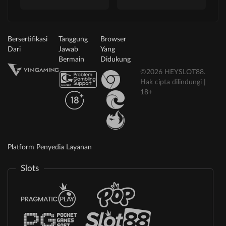
Bersertifikasi
Tanggung
Browser
Dari
Jawab
Yang
Bermain
Didukung
©2026 HEYSLOT88.
Hak cipta dilindungi |
18+
Platform Penyedia Layanan
Slots