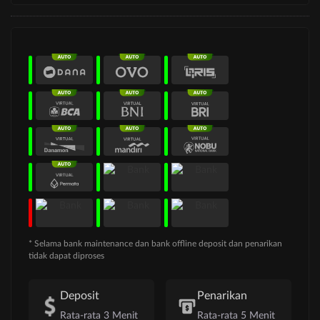
* Selama bank maintenance dan bank offline deposit dan penarikan
tidak dapat diproses
Deposit
Penarikan
Rata-rata 3 Menit
Rata-rata 5 Menit