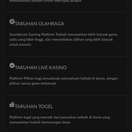
memudahkan pemain untuk mencapai jackpot
TARUHAN OLAHRAGA
Sportsbook Gaming Platform Terbaik menawarkan lebih banyak game,
odds yang lebih tinggi, dan menyediakan pilihan yang lebih banyak
untuk pemain.
TARUHAN LIVE KASINO
Platform Pilihan bagi perusahaan-perusahaan terbaik di dunia, dengan
pilihan variasi game terbanyak
TARUHAN TOGEL
Platform togel yang menarik dari perusahan terbaik di dunia yang
menawarkan hadiah kemenangan besar