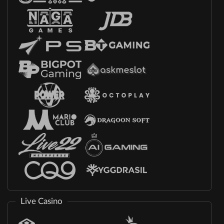
Live Casino