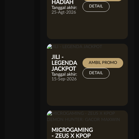
HADIAH
DETAIL
Tanggal akhir:
25-Agt-2026
JILI -
LEGENDA
AMBIL PROMO
JACKPOT
DETAIL
Tanggal akhir:
15-Sep-2026
MICROGAMING
- ZEUS X KPOP